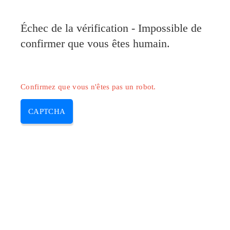
Pilote-Epson.com
Échec de la vérification - Impossible de
MENU
confirmer que vous êtes humain.
Skip
to
content
Confirmez que vous n'êtes pas un robot.
CAPTCHA