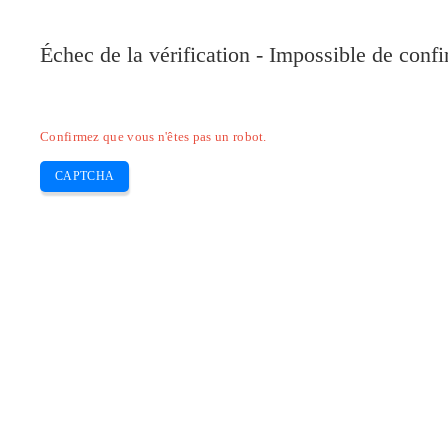
Pilote-Epson.com
Échec de la vérification - Impossible de conf
Home
Epson Expression
Epson Workforce
Skip
Confirmez que vous n'êtes pas un robot.
to
content
CAPTCHA
Politique de confidentialité