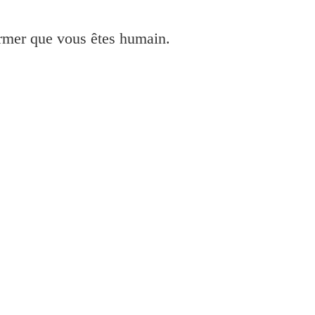
irmer que vous êtes humain.
Epson Inkjet
Epson
Canon
HP
Autre