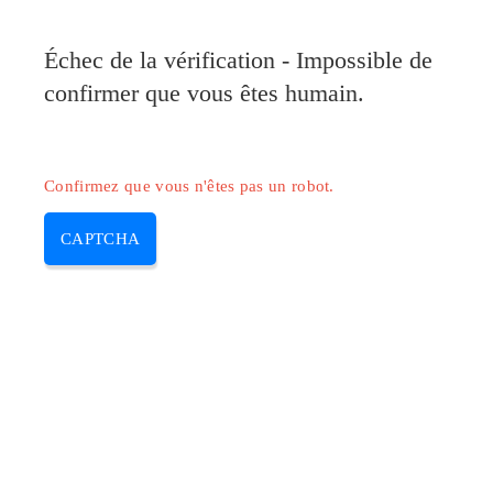
Pilote-Epson.com
Échec de la vérification - Impossible de
MENU
confirmer que vous êtes humain.
Skip
to
content
Confirmez que vous n'êtes pas un robot.
CAPTCHA