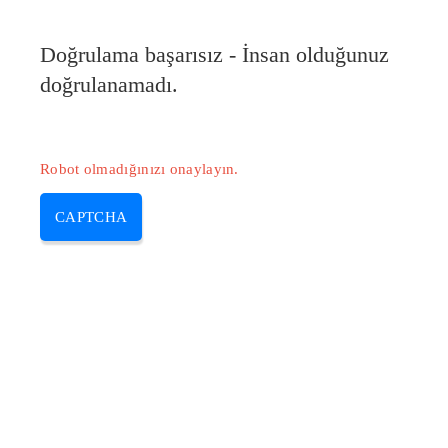
Pilote-Epson.com
Doğrulama başarısız - İnsan olduğunuz
MENU
doğrulanamadı.
Skip
to
content
Robot olmadığınızı onaylayın.
CAPTCHA