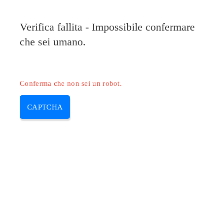
Pilote-Epson.com
Verifica fallita - Impossibile confermare
MENU
che sei umano.
Skip
to
content
Conferma che non sei un robot.
CAPTCHA