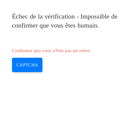
Pilote-Epson.com
Échec de la vérification - Impossible de
MENU
confirmer que vous êtes humain.
Skip
to
content
Confirmez que vous n'êtes pas un robot.
CAPTCHA