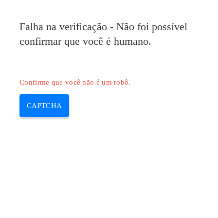
Pilote-Epson.com
Falha na verificação - Não foi possível
MENU
confirmar que você é humano.
Skip
to
content
Confirme que você não é um robô.
CAPTCHA