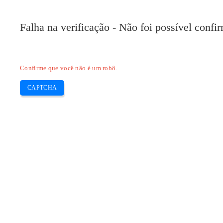
Pilote-Epson.com
Falha na verificação - Não foi possível conf
Home
Epson Expression
Epson Workforce
Skip
Confirme que você não é um robô.
to
content
CAPTCHA
Categoria:
Brother