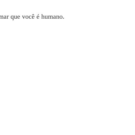
irmar que você é humano.
Epson Inkjet
Epson
HP
Brother
Canon
Outro