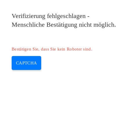
Pilote-Epson.com
Verifizierung fehlgeschlagen -
MENU
Menschliche Bestätigung nicht möglich.
Skip
to
content
Bestätigen Sie, dass Sie kein Roboter sind.
CAPTCHA