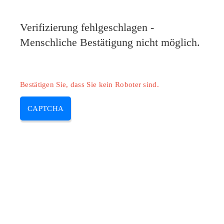
Pilote-Epson.com
Verifizierung fehlgeschlagen -
MENU
Menschliche Bestätigung nicht möglich.
Skip
to
content
Bestätigen Sie, dass Sie kein Roboter sind.
CAPTCHA