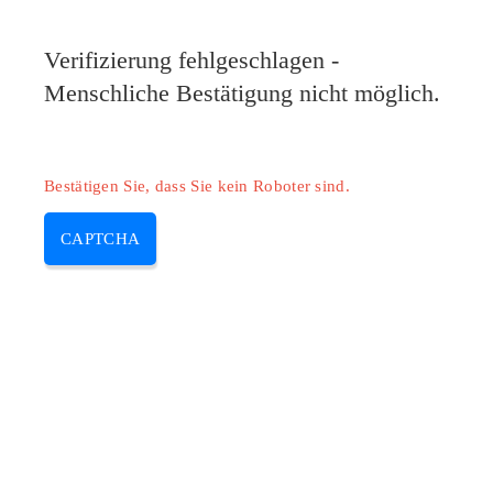
Pilote-Epson.com
Verifizierung fehlgeschlagen -
MENU
Menschliche Bestätigung nicht möglich.
Skip
to
content
Bestätigen Sie, dass Sie kein Roboter sind.
CAPTCHA