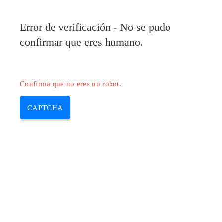
Pilote-Epson.com
Error de verificación - No se pudo
MENU
confirmar que eres humano.
Skip
to
content
Confirma que no eres un robot.
CAPTCHA