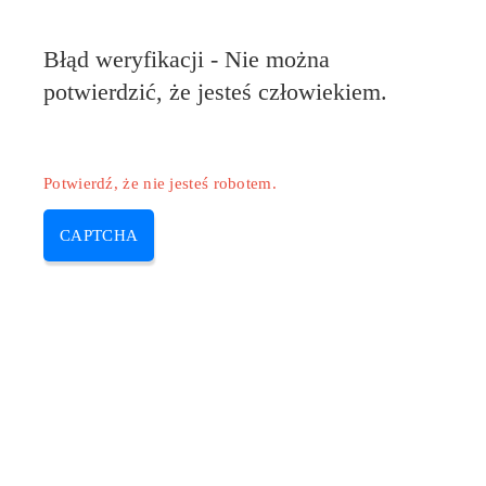
Pilote-Epson.com
Błąd weryfikacji - Nie można
MENU
potwierdzić, że jesteś człowiekiem.
Skip
to
content
Potwierdź, że nie jesteś robotem.
CAPTCHA