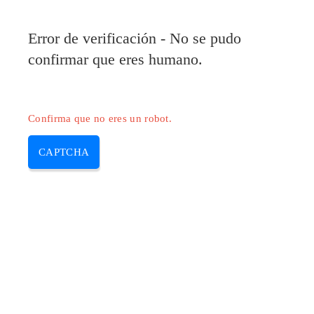
Pilote-Epson.com
Error de verificación - No se pudo
MENU
confirmar que eres humano.
Skip
to
content
Confirma que no eres un robot.
CAPTCHA