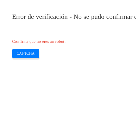
Pilote-Epson.com
Error de verificación - No se pudo confirmar
Home
Epson Expression
Epson Workforce
Skip
Confirma que no eres un robot.
to
content
CAPTCHA
DRIVER EPSON L210 WINDOWS 7 – 