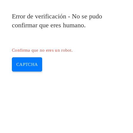
Pilote-Epson.com
Error de verificación - No se pudo
MENU
confirmar que eres humano.
Skip
to
content
Confirma que no eres un robot.
CAPTCHA