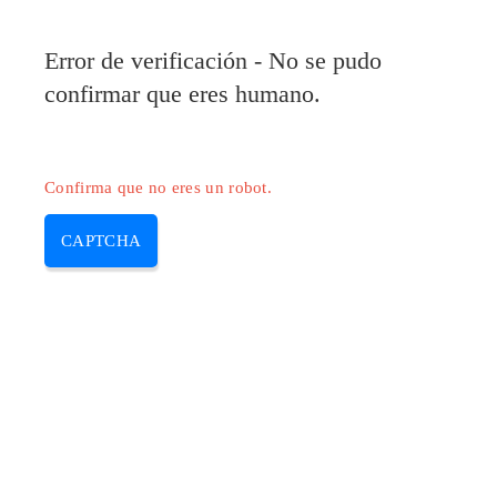
Pilote-Epson.com
Error de verificación - No se pudo
MENU
confirmar que eres humano.
Skip
to
content
Confirma que no eres un robot.
CAPTCHA