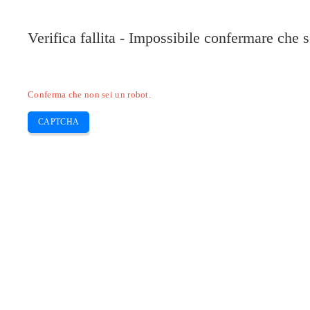
Pilote-Epson.com
Verifica fallita - Impossibile confermare che 
Epson Expression
Epson Inkjet
Epson
Ca
Skip
Conferma che non sei un robot.
to
content
CAPTCHA
EPSON ET-2710 INSTALLAZIONE – ep