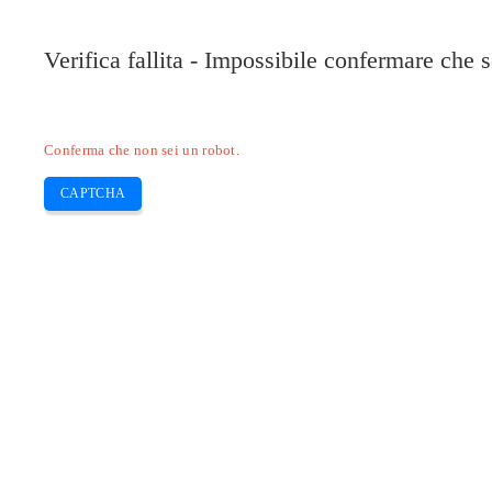
Pilote-Epson.com
Verifica fallita - Impossibile confermare che 
Epson Expression
Epson Inkjet
Epson
Ca
Skip
Conferma che non sei un robot.
to
content
CAPTCHA
EPSON DRIVER WINDOWS – epson 