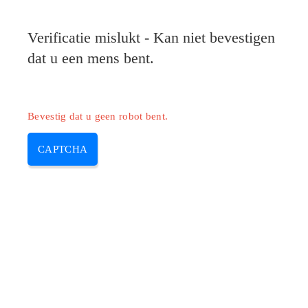
Pilote-Epson.com
Verificatie mislukt - Kan niet bevestigen
MENU
dat u een mens bent.
Skip
to
content
Bevestig dat u geen robot bent.
CAPTCHA