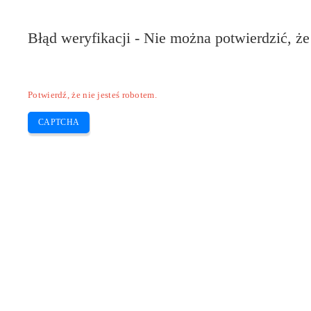
Pilote-Epson.com
Błąd weryfikacji - Nie można potwierdzić, że
Epson Expression
Epson Inkjet
Epson Workfo
Skip
Potwierdź, że nie jesteś robotem.
to
content
CAPTCHA
EPSON XP 2155 – epson xp-2155 (ste