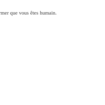
irmer que vous êtes humain.
Epson Inkjet
Epson
Canon
HP
Autre