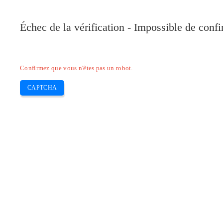
Pilote-Epson.com
Échec de la vérification - Impossible de conf
Home
Epson Expression
Epson Workforce
Skip
Confirmez que vous n'êtes pas un robot.
to
content
CAPTCHA
EPSON L5290 DRIVER MAC