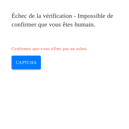
Pilote-Epson.com
Échec de la vérification - Impossible de
MENU
confirmer que vous êtes humain.
Skip
to
content
Confirmez que vous n'êtes pas un robot.
CAPTCHA