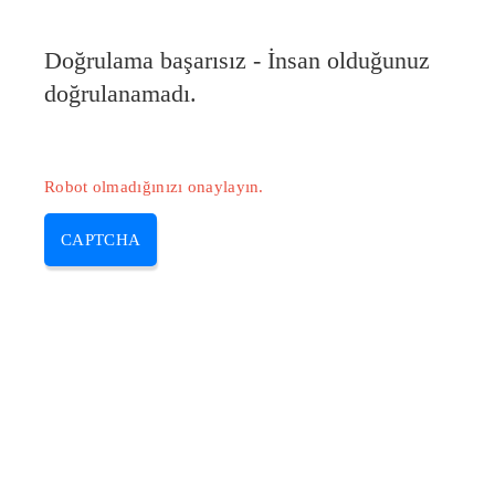
Pilote-Epson.com
Doğrulama başarısız - İnsan olduğunuz
MENU
doğrulanamadı.
Skip
to
content
Robot olmadığınızı onaylayın.
CAPTCHA