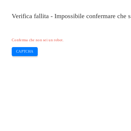
Pilote-Epson.com
Verifica fallita - Impossibile confermare che 
Epson Expression
Epson Inkjet
Epson
Ca
Skip
Conferma che non sei un robot.
to
content
CAPTCHA
DRIVER BROTHER J5330DW – j533