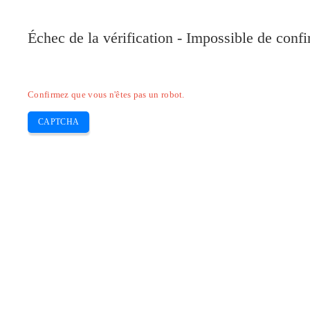
Pilote-Epson.com
Échec de la vérification - Impossible de conf
Home
Epson Expression
Epson Workforce
Skip
Confirmez que vous n'êtes pas un robot.
to
content
CAPTCHA
Télécharger Pilote brother mfc j5330d