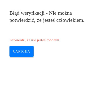
Pilote-Epson.com
Błąd weryfikacji - Nie można
MENU
potwierdzić, że jesteś człowiekiem.
Skip
to
content
Potwierdź, że nie jesteś robotem.
CAPTCHA