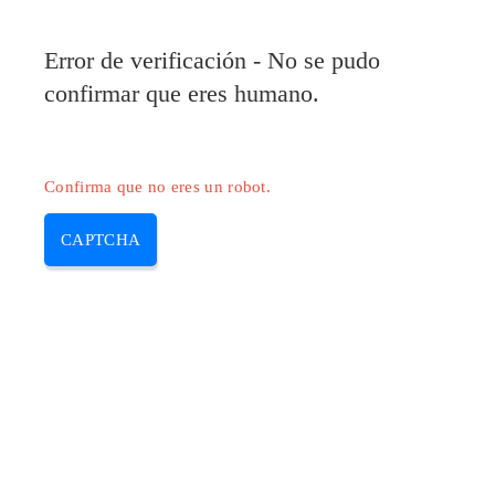
Pilote-Epson.com
Error de verificación - No se pudo
MENU
confirmar que eres humano.
Skip
to
content
Confirma que no eres un robot.
CAPTCHA