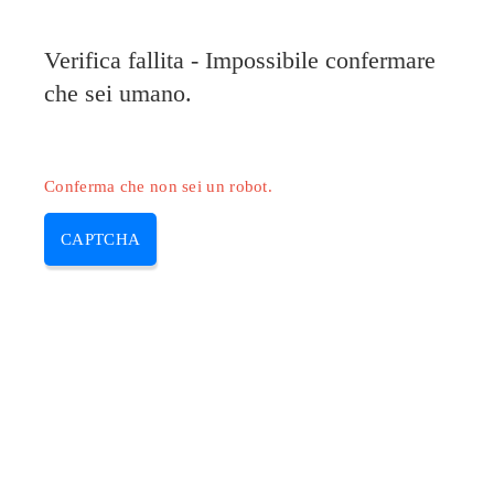
Pilote-Epson.com
Verifica fallita - Impossibile confermare
MENU
che sei umano.
Skip
to
content
Conferma che non sei un robot.
CAPTCHA